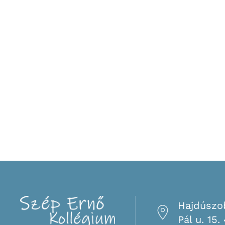
Hajdúszo
Pál u. 15.