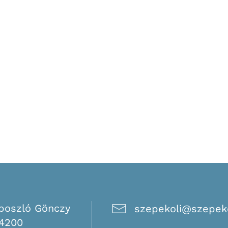
boszló Gönczy
szepekoli@szepeko
 4200