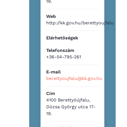
19.
Web
http://kk.gov.hu/berettyoujfalu
Elérhetőségek
Telefonszám
+36-54-795-261
E-mail
berettyoujfalu@kk.gov.hu
Cím
4100 Berettyóújfalu,
Dózsa György utca 17-
19.