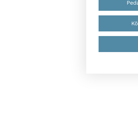
Ped
Kö