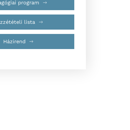
agógiai program
zzétételi lista
Házirend