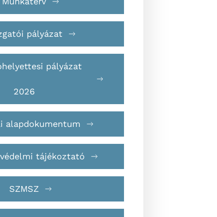
Munkaterv
zgatói pályázat
óhelyettesi pályázat
2026
i alapdokumentum
védelmi tájékoztató
SZMSZ