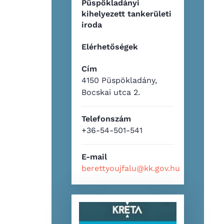
Püspökladányi
kihelyezett tankerületi
iroda
Elérhetőségek
Cím
4150 Püspökladány,
Bocskai utca 2.
Telefonszám
+36-54-501-541
E-mail
berettyoujfalu@kk.gov.hu