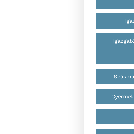
Iga
Igazgat
Szakma
Gyermek