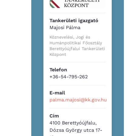
Tankerületi igazgató
Majosi Pálma
Köznevelési, Jogi és
Humánpolitikai Főosztály
Berettyóújfalui Tankerületi
Központ
Telefon
+36-54-795-262
E-mail
palma.majosi@kk.gov.hu
Cím
4100 Berettyóújfalu,
Dózsa György utca 17-