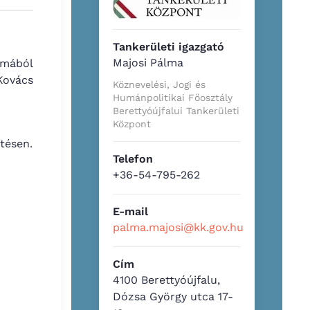
Tankerületi igazgató
Majosi Pálma
lmából
Kovács
Köznevelési, Jogi és
Humánpolitikai Főosztály
Berettyóújfalui Tankerületi
Központ
tésen.
Telefon
+36-54-795-262
E-mail
palma.majosi@kk.gov.hu
Cím
4100 Berettyóújfalu,
Dózsa György utca 17-