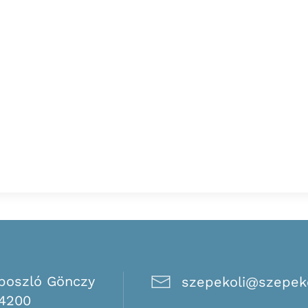
boszló Gönczy
szepekoli@szepeko
 4200