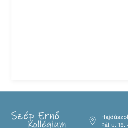
Hajdúszo
Pál u. 15.