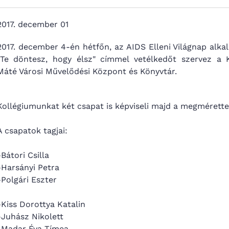
2017. december 01
2017. december 4-én hétfőn, az AIDS Elleni Világnap alka
"Te döntesz, hogy élsz" címmel vetélkedőt szervez a 
Máté Városi Művelődési Központ és Könyvtár.
Kollégiumunkat két csapat is képviseli majd a megmérette
A csapatok tagjai:
-Bátori Csilla
-Harsányi Petra
-Polgári Eszter
-Kiss Dorottya Katalin
-Juhász Nikolett
-Madar Éva Tímea