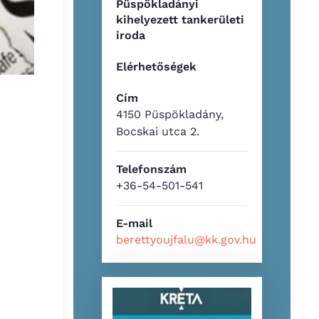
Püspökladányi
kihelyezett tankerületi
iroda
Elérhetőségek
Cím
4150 Püspökladány,
Bocskai utca 2.
Telefonszám
+36-54-501-541
E-mail
berettyoujfalu@kk.gov.hu