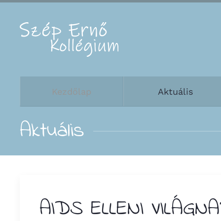
Fő tartalom átugrása
Kezdőlap
Aktuális
Aktuális
AIDS ELLENI VILÁGN