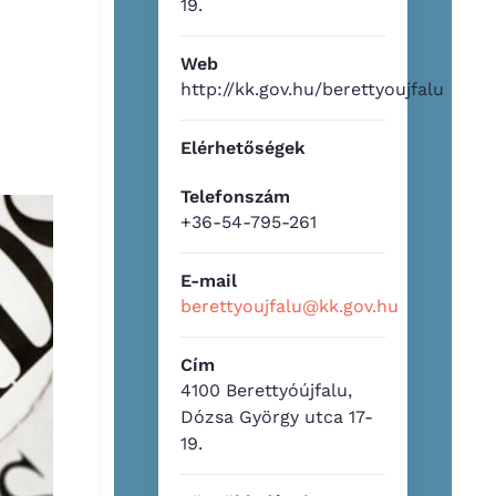
19.
Web
http://kk.gov.hu/berettyoujfalu
Elérhetőségek
Telefonszám
+36-54-795-261
E-mail
berettyoujfalu@kk.gov.hu
Cím
4100 Berettyóújfalu,
Dózsa György utca 17-
19.