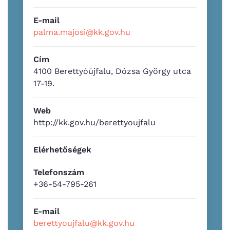
E-mail
palma.majosi@kk.gov.hu
Cím
4100 Berettyóújfalu, Dózsa György utca
17-19.
Web
http://kk.gov.hu/berettyoujfalu
Elérhetőségek
Telefonszám
+36-54-795-261
E-mail
berettyoujfalu@kk.gov.hu