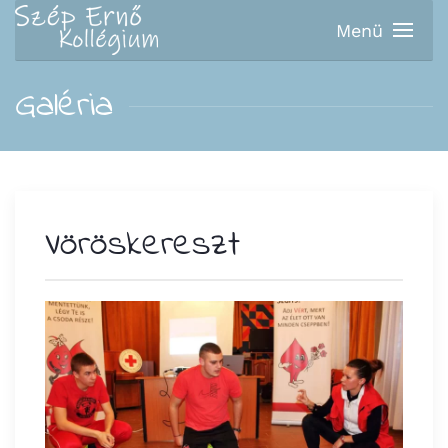
Menü
Fő tartalom átugrása
Galéria
Vöröskereszt