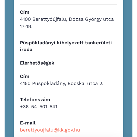
Cím
4100 Berettyóújfalu, Dózsa György utca
17-19.
Püspökladányi kihelyezett tankerületi
iroda
Elérhetőségek
Cím
4150 Püspökladány, Bocskai utca 2.
Telefonszám
+36-54-501-541
E-mail
berettyoujfalu@kk.gov.hu